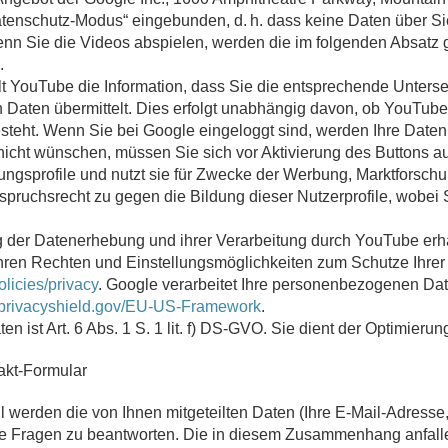
 Datenschutz-Modus“ eingebunden, d. h. dass keine Daten über 
wenn Sie die Videos abspielen, werden die im folgenden Absatz
.
t YouTube die Information, dass Sie die entsprechende Unterse
Daten übermittelt. Dies erfolgt unabhängig davon, ob YouTube e
esteht. Wenn Sie bei Google eingeloggt sind, werden Ihre Date
nicht wünschen, müssen Sie sich vor Aktivierung des Buttons a
utzungsprofile und nutzt sie für Zwecke der Werbung, Marktforsc
spruchsrecht zu gegen die Bildung dieser Nutzerprofile, wobei
der Datenerhebung und ihrer Verarbeitung durch YouTube erhal
Ihren Rechten und Einstellungsmöglichkeiten zum Schutze Ihrer
olicies/privacy
. Google verarbeitet Ihre personenbezogenen Da
.privacyshield.gov/EU-US-Framework
.
n ist Art. 6 Abs. 1 S. 1 lit. f) DS-GVO. Sie dient der Optimieru
akt-Formular
l werden die von Ihnen mitgeteilten Daten (Ihre E-Mail-Adresse
re Fragen zu beantworten. Die in diesem Zusammenhang anfall