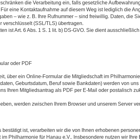
r schränken die Verarbeitung ein, falls gesetzliche Aufbewahrun
Für eine Kontaktaufnahme auf diesem Weg ist lediglich die An
gaben – wie z. B. Ihre Rufnummer – sind freiwillig. Daten, die 
 verschlüsselt (SSL/TLS) übertragen.
en ist Art. 6 Abs. 1 S. 1 lit. b) DS-GVO. Sie dient ausschließli
rmular oder PDF
it, über ein Online-Formular die Mitgliedschaft im Philharmonie
tdaten, Geburtsdatum, Beruf sowie Bankdaten) werden von uns a
e uns Ihren Mitgliedsantrag als PDF per E-Mail oder postalisch 
ngeben, werden zwischen Ihrem Browser und unserem Server ver
ns bestätigt ist, verarbeiten wir die von Ihnen erhobenen per
t im Philharmonie für Hanau e.V.. Insbesondere nutzen wir Ihr