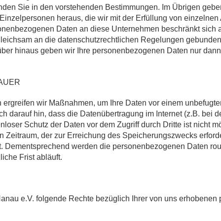
nden Sie in den vorstehenden Bestimmungen. Im Übrigen gebe
inzelpersonen heraus, die wir mit der Erfüllung von einzelnen
onenbezogenen Daten an diese Unternehmen beschränkt sich auf 
leichsam an die datenschutzrechtlichen Regelungen gebunden
er hinaus geben wir Ihre personenbezogenen Daten nur dann an 
DAUER
rgreifen wir Maßnahmen, um Ihre Daten vor einem unbefugten Z
ch darauf hin, dass die Datenübertragung im Internet (z.B. bei 
loser Schutz der Daten vor dem Zugriff durch Dritte ist nicht mö
Zeitraum, der zur Erreichung des Speicherungszwecks erforderl
t. Dementsprechend werden die personenbezogenen Daten routi
che Frist abläuft.
Hanau e.V. folgende Rechte bezüglich Ihrer von uns erhobene