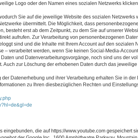
eilige Logo oder den Namen eines sozialen Netzwerks klicken,
 wodurch Sie auf die jeweilige Website des sozialen Netzwerks 
tzwerke übermittelt. Die Möglichkeit, dass personenbezogene
n, besteht erst ab dem Zeitpunkt, zu dem Sie auf unserer Websi
n direkt aufrufen. Zur Verarbeitung von personenbezogenen Dat
eloggt sind und die Inhalte mit Ihrem Account auf den soziale
se – verarbeitet werden, wenn Sie keinen Social-Media-Account
n Daten und Datenverarbeitungsvorgänge, noch sind uns der v
nt. Auch zur Löschung der erhobenen Daten durch das jeweilige
der Datenerhebung und ihrer Verarbeitung erhalten Sie in der
nformationen zu Ihren diesbezüglichen Rechten und Einstellung
y.php
acy?hl=de&gl=de
eingebunden, die auf https://www.youtube.com gespeichert sin
 Angebot der Google Inc., 1600 Amphitheatre Parkway, Mountai