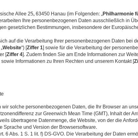
sische Allee 25
,
63450 Hanau (im Folgenden: „
Philharmonie f
rarbeiten Ihre personenbezogenen Daten ausschließlich in Üb
igen gesetzlichen Bestimmungen, insbesondere der Europäisch
sich auf die Verarbeitung Ihrer personenbezogenen Daten bei 
 „
Website
“) [
Ziffer 1
] sowie für die Verarbeitung der personenb
r [
Ziffer 4
]. Zudem finden Sie am Ende Informationen zur Weit
] sowie Informationen zu Ihren Rechten und unserem Kontakt [
Zi
te
 wir solche personenbezogenen Daten, die Ihr Browser an unser
tzonendifferenz zur Greenwich Mean Time (GMT), Inhalt der Anf
eweils übertragene Datenmenge, die Website, von der die Anfor
e Sprache und Version der Browsersoftware.
rt. 6 Abs. 1 S. 1 lit. f) DS-GVO. Die Verarbeitung der Daten erm